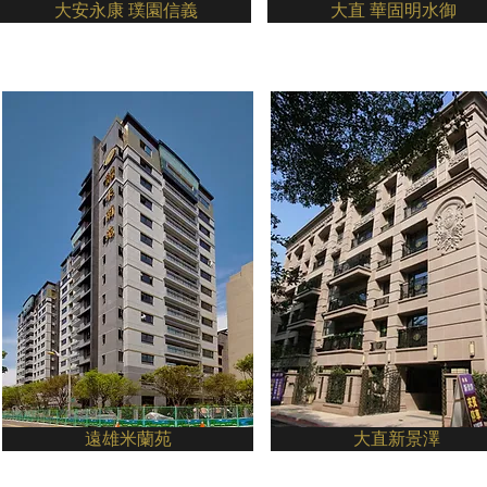
大安永康 璞園信義
大直 華固明水御
遠雄米蘭苑
大直新景澤